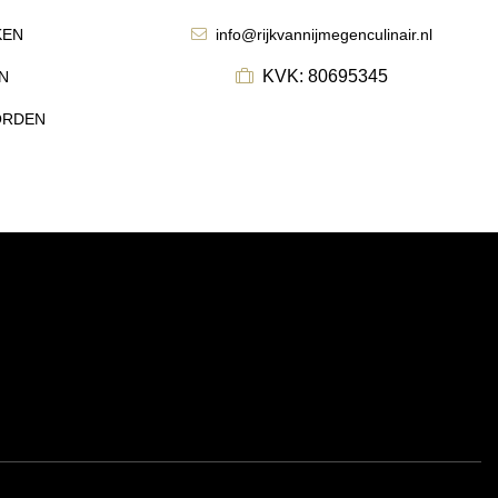
KEN
info@rijkvannijmegenculinair.nl
KVK: 80695345
N
ORDEN