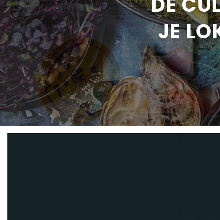
DÉ CU
JE LO