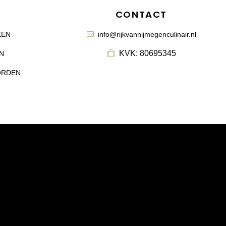
CONTACT
KEN
info@rijkvannijmegenculinair.nl
KVK: 80695345
N
ORDEN