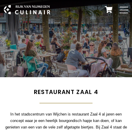
RESTAURANT ZAAL 4
In het stadscentrum van Wijchen is restaurant Zaal 4 al jaren een
concept waar je een heerlijk bourgondisch hapje kan doen, of kan
genieten van een van de vele zelf afgetapte biertjes. Bij Zaal 4 staat de